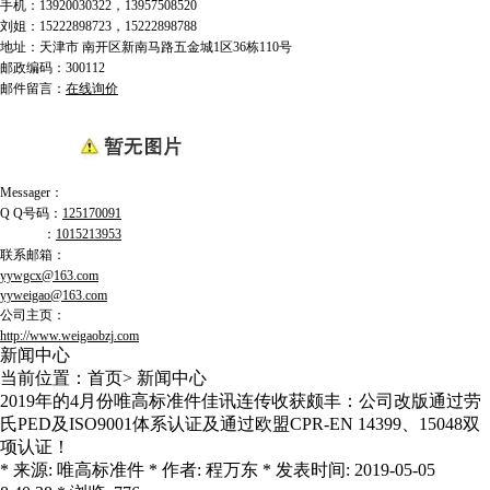
手机：
13920030322，
13957508520
刘姐：15222898723，
15222898788
地址：天津市 南开区
新南马路五金城1区36栋110号
邮政编码：300112
邮件留言：
在线询价
Messager：
Q Q号码：
125170091
：
1015213953
联系邮箱：
yywgcx@163.com
yyweigao@163.com
公司主页：
http://www.weigaobzj.com
新闻中心
当前位置：
首页
>
新闻中心
2019年的4月份唯高标准件佳讯连传收获颇丰：公司改版通过劳
氏PED及ISO9001体系认证及通过欧盟CPR-EN 14399、15048双
项认证！
* 来源: 唯高标准件 * 作者: 程万东 * 发表时间: 2019-05-05