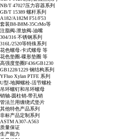
NB/T 47027压力容器系列
GB/T 15389 螺杆系列
A182/A182M F51/F53
套装B8-B8M-35CrMo等
注脂阀-泄放阀-油嘴
304/316 不锈钢系列
316L/2520等特殊系列
花色螺母-卡式螺母 等
花色垫圈-碟形垫圈 等
高强度垫圈F436/GB1230
GB1228/1229 钢结构系列
YFluo Xylan PTFE 系列
U型-地脚螺栓-活节螺栓
吊环螺钉和吊环螺母
销轴-圆柱销-带孔销
管法兰用缠绕式垫片
其他特色产品系列
非标产品定制系列
ASTM A307-A563
质量保证
生产能力